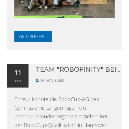
WEITERLESEN ...
TEAM "ROBOFINITY" BEI ROBOCUP-QUALIFIKATION IN HANNOVER AUF DEM TREPPCHEN - SIEBEN TEAMS DES GYMNASIUMS LANGENHAGEN FÜR DM IN KÖLN QUALIFIZIERT
11
IN
AKTUELLES
Feb
Erneut konnte die RoboCup-AG des
Gymnasiums Langenhagen ein
beeindruckendes Ergebnis erzielen: Bei
der RoboCup-Qualifikation in Hannover