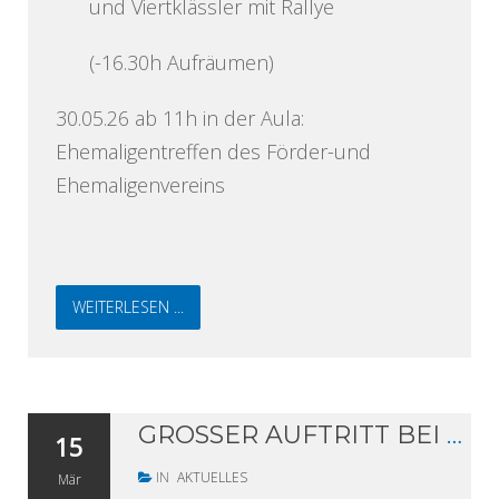
und Viertklässler mit Rallye
(-16.30h Aufräumen)
30.05.26 ab 11h in der Aula:
Ehemaligentreffen des Förder-und
Ehemaligenvereins
WEITERLESEN ...
GROSSER AUFTRITT BEI DEN ROBOCUP GERMAN OPEN: SIEBEN TEAMS DES GYMNASIUMS LANGENHAGEN DABEI
15
IN
AKTUELLES
Mär