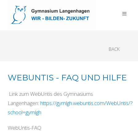
BACK
WEBUNTIS - FAQ UND HILFE
Link zum WebUntis des Gymnasiums
Langenhagen:
https://gymlgh.webuntis.com/WebUntis/?
school=gymlgh
WebUntis-FAQ